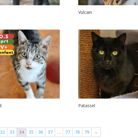
Vulcain
l
Patassel
32
33
34
35
36
37
…
77
78
79
→