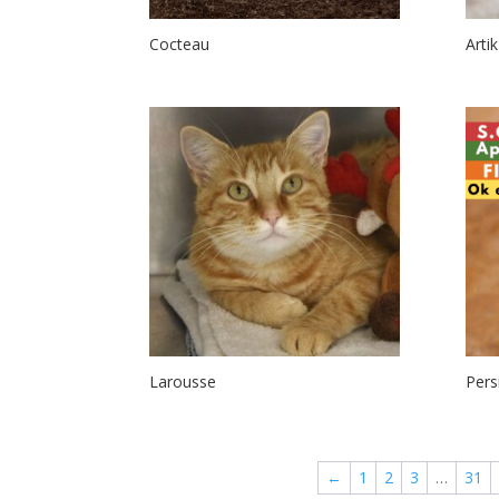
Cocteau
Artik
Larousse
Persi
←
1
2
3
…
31