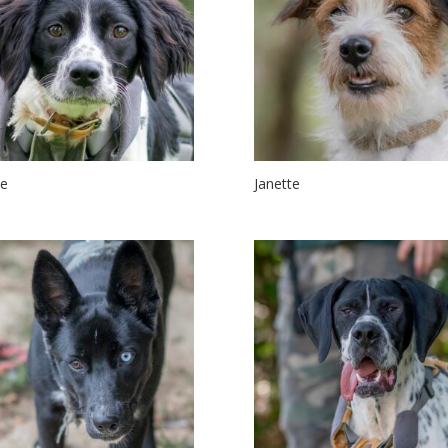
ne
Janette