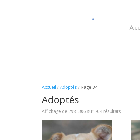
Acc
Accueil
/
Adoptés
/ Page 34
Adoptés
Trié
Affichage de 298–306 sur 704 résultats
du
plus
récent
au