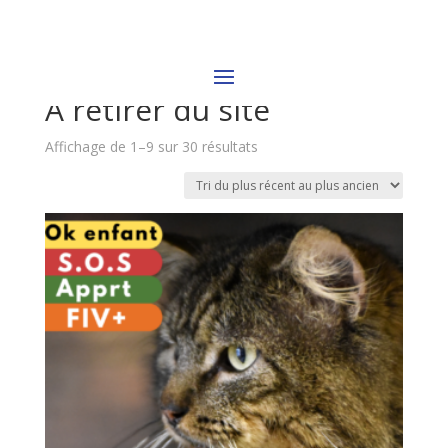
Accueil
/ A retirer du site
A retirer du site
Trié
Affichage de 1–9 sur 30 résultats
du
plus
récent
au
plus
ancien