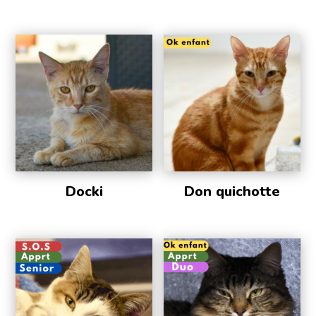
Docki
Don quichotte