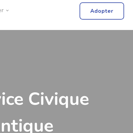
er
Adopter
ice Civique
antique