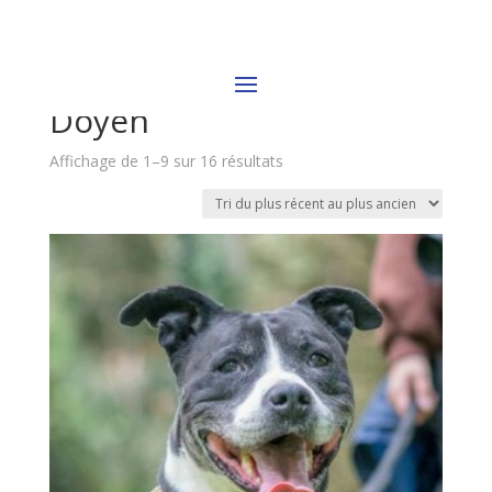
Accueil
/
chien
/ Doyen
Doyen
Trié
Affichage de 1–9 sur 16 résultats
du
plus
récent
au
plus
ancien