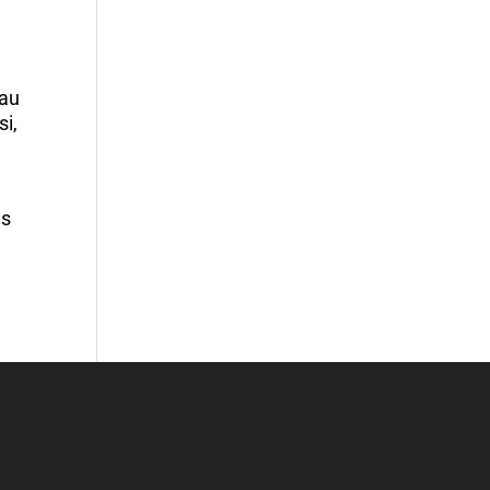
 au
si,
es