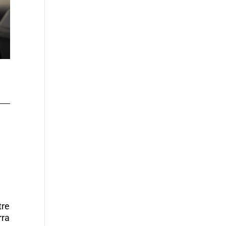
tre
rra