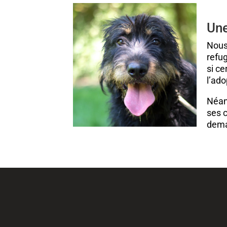
Une
Nous
refug
si ce
l’ad
Néan
ses c
dem