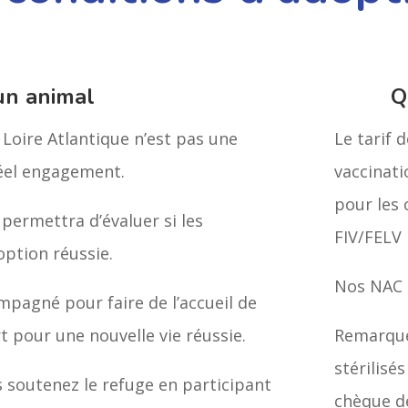
un animal
Q
Loire Atlantique n’est pas une
Le tarif 
réel engagement.
vaccinatio
pour les 
 permettra d’évaluer si les
FIV/FELV 
option réussie.
Nos NAC 
mpagné pour faire de l’accueil de
pour une nouvelle vie réussie.
Remarque
stérilisé
s soutenez le refuge en participant
chèque de