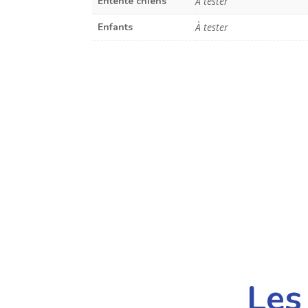
Entente chiens
À tester
Enfants
À tester
Les