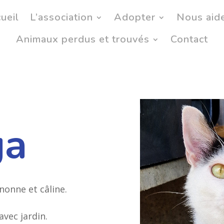
ueil
L’association
Adopter
Nous aid
Animaux perdus et trouvés
Contact
ga
nonne et câline.
vec jardin.