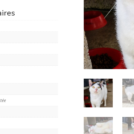
ires
itée