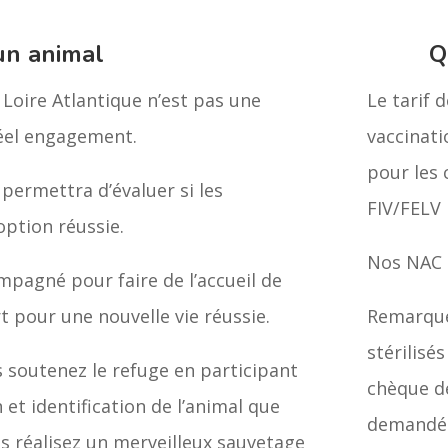
un animal
Q
Loire Atlantique n’est pas une
Le tarif 
réel engagement.
vaccinatio
pour les 
 permettra d’évaluer si les
FIV/FELV 
option réussie.
Nos NAC 
mpagné pour faire de l’accueil de
pour une nouvelle vie réussie.
Remarque
stérilisé
s soutenez le refuge en participant
chèque de
n et identification de l’animal que
demandé. 
us réalisez un merveilleux sauvetage