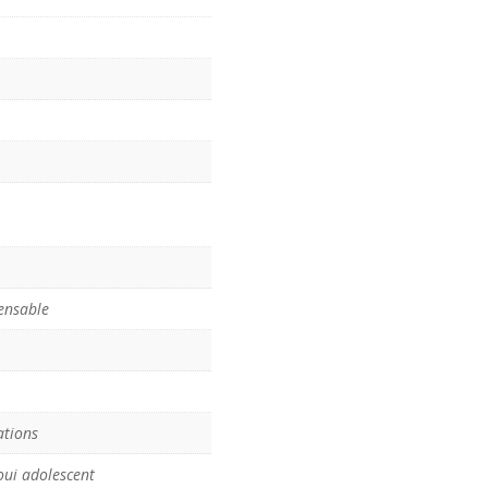
ensable
ations
oui adolescent