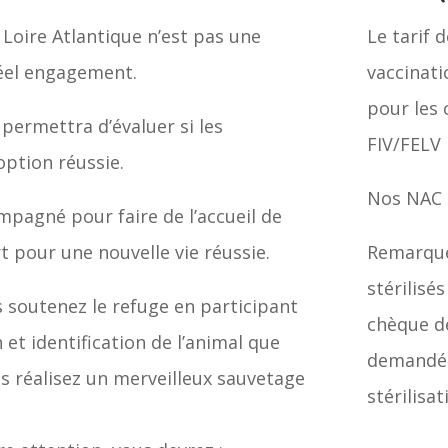
Loire Atlantique n’est pas une
Le tarif 
réel engagement.
vaccinatio
pour les 
 permettra d’évaluer si les
FIV/FELV 
option réussie.
Nos NAC 
mpagné pour faire de l’accueil de
pour une nouvelle vie réussie.
Remarque
stérilisé
s soutenez le refuge en participant
chèque de
n et identification de l’animal que
demandé. 
us réalisez un merveilleux sauvetage
stérilisa