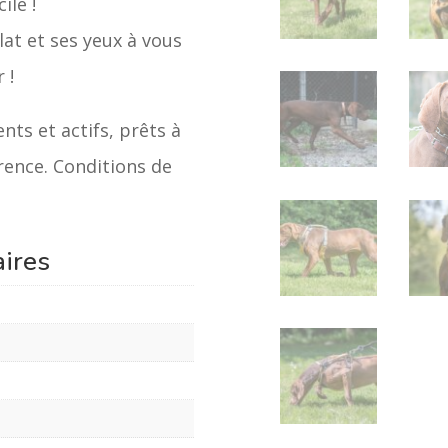
ile !
at et ses yeux à vous
 !
ts et actifs, prêts à
rence. Conditions de
ires