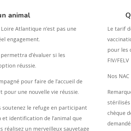
un animal
Q
Loire Atlantique n’est pas une
Le tarif 
réel engagement.
vaccinatio
pour les 
 permettra d’évaluer si les
FIV/FELV 
option réussie.
Nos NAC 
mpagné pour faire de l’accueil de
pour une nouvelle vie réussie.
Remarque
stérilisé
s soutenez le refuge en participant
chèque de
n et identification de l’animal que
demandé. 
us réalisez un merveilleux sauvetage