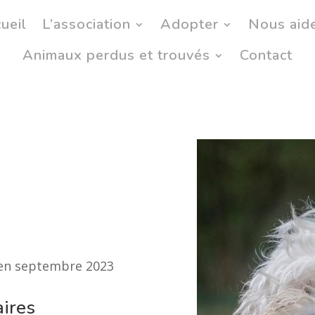
ueil
L’association
Adopter
Nous aid
Animaux perdus et trouvés
Contact
l
 en septembre 2023
ires