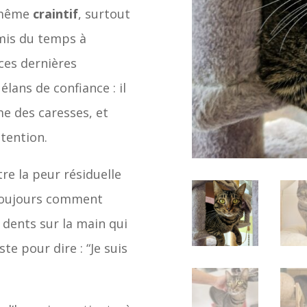
 même
craintif
, surtout
a mis du temps à
 ces dernières
élans de confiance : il
me des caresses, et
ttention.
tre la peur résiduelle
s toujours comment
s dents sur la main qui
uste pour dire : “Je suis