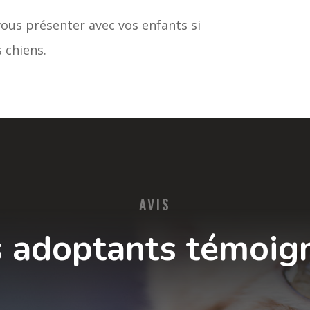
ous présenter avec vos enfants si
 chiens.
AVIS
 adoptants témoig