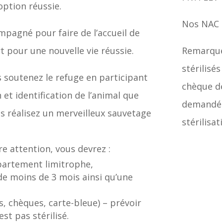
option réussie.
Nos NAC 
mpagné pour faire de l’accueil de
pour une nouvelle vie réussie.
Remarque
stérilisé
s soutenez le refuge en participant
chèque de
n et identification de l’animal que
demandé. 
us réalisez un merveilleux sauvetage
stérilisa
re attention, vous devrez :
épartement limitrophe,
 de moins de 3 mois ainsi qu’une
s, chèques, carte-bleue) – prévoir
st pas stérilisé.