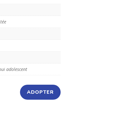
itée
oui adolescent
ADOPTER