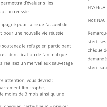
 permettra d’évaluer si les
FIV/FELV 
option réussie.
Nos NAC 
mpagné pour faire de l’accueil de
pour une nouvelle vie réussie.
Remarque
stérilisé
s soutenez le refuge en participant
chèque de
n et identification de l’animal que
demandé. 
us réalisez un merveilleux sauvetage
stérilisa
re attention, vous devrez :
épartement limitrophe,
 de moins de 3 mois ainsi qu’une
s, chèques, carte-bleue) – prévoir