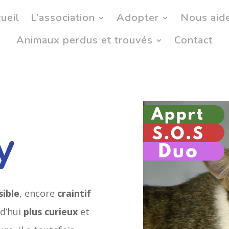
ueil
L’association
Adopter
Nous aid
Animaux perdus et trouvés
Contact
y
sible
, encore
craintif
rd’hui
plus curieux
et