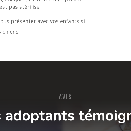
st pas stérilisé.
ous présenter avec vos enfants si
 chiens.
AVIS
 adoptants témoig