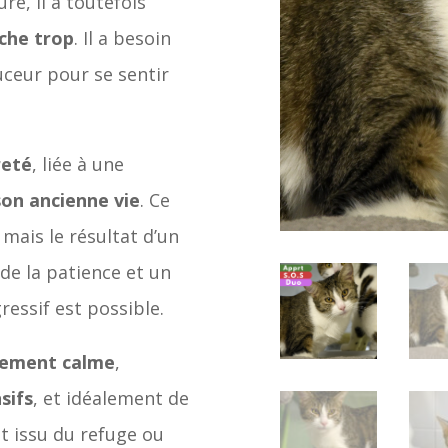
re, il a toutefois
oche trop
. Il a besoin
ceur pour se sentir
reté
, liée à une
son ancienne vie
. Ce
mais le résultat d’un
de la patience et un
essif est possible.
nement calme
,
sifs
, et idéalement de
oit issu du refuge ou