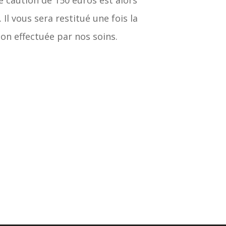
 caution de 150 euros est alors
Il vous sera restitué une fois la
tion effectuée par nos soins.