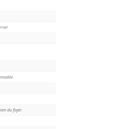
rrier
ensable
hien du foyer