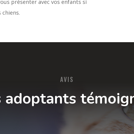
ous présenter avec vos enfants si
 chiens.
AVIS
 adoptants témoig