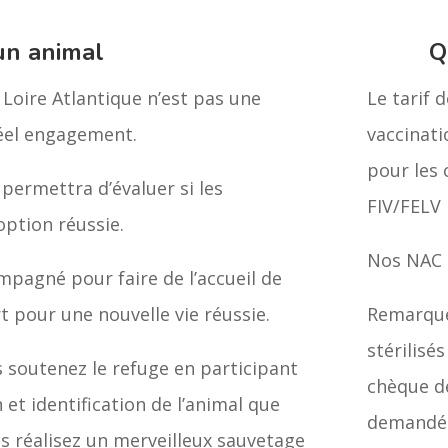
un animal
Q
Loire Atlantique n’est pas une
Le tarif 
réel engagement.
vaccinatio
pour les 
 permettra d’évaluer si les
FIV/FELV 
option réussie.
Nos NAC 
mpagné pour faire de l’accueil de
pour une nouvelle vie réussie.
Remarque
stérilisé
s soutenez le refuge en participant
chèque de
n et identification de l’animal que
demandé. 
us réalisez un merveilleux sauvetage