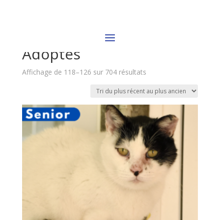
Accueil
/
Adoptés
/ Page 14
Adoptés
Trié
Affichage de 118–126 sur 704 résultats
du
plus
récent
au
plus
ancien