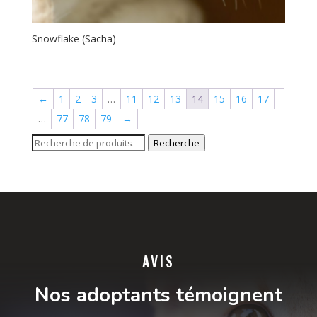
Snowflake (Sacha)
←
1
2
3
…
11
12
13
14
15
16
17
…
77
78
79
→
Recherche
Recherche
pour :
AVIS
Nos adoptants témoignent