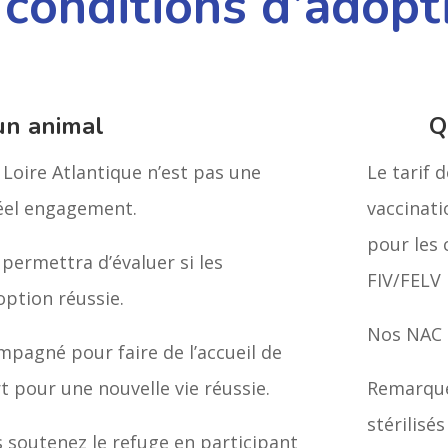
 conditions d’adopt
un animal
Q
Loire Atlantique n’est pas une
Le tarif 
réel engagement.
vaccinatio
pour les 
 permettra d’évaluer si les
FIV/FELV 
option réussie.
Nos NAC 
mpagné pour faire de l’accueil de
pour une nouvelle vie réussie.
Remarque
stérilisé
s soutenez le refuge en participant